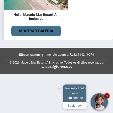
Hotel Maceio Mar Resort All
Inclusive
MOSTRAR GALERIA
reservasmmr@mmehoteis.com.br
82 3142 - 9779
© 2026 Maceio Mar Resort All Inclusive.
Todos os direitos reservados.
Powered by
×
How may I help
you?
1
24h service
Book now