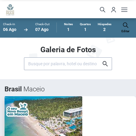
Check-In
Check-Out
Noites
Quartos
Hóspedes
06 Ago
07 Ago
1
1
2
Editar
Galeria de Fotos
Brasil
Maceio