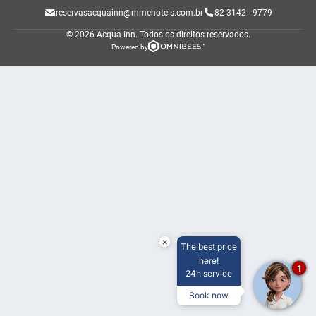
reservasacquainn@mmehoteis.com.br
82 3142 - 9779
© 2026 Acqua Inn.
Todos os direitos reservados.
Powered by
×
The best price
here!
1
24h service
Book now