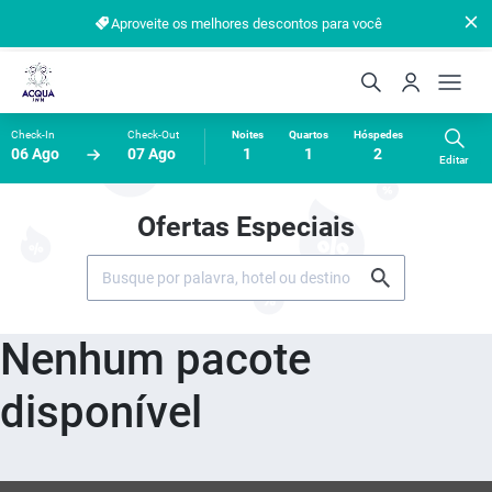
Aproveite os melhores descontos para você
Check-In
Check-Out
Noites
Quartos
Hóspedes
06 Ago
07 Ago
1
1
2
Editar
Ofertas Especiais
Nenhum pacote
disponível